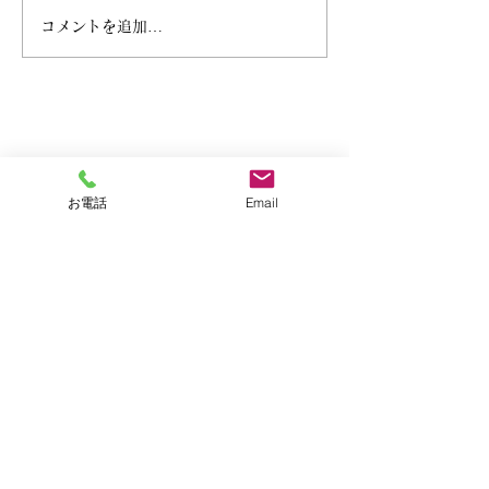
コメントを追加…
お電話
Email
香川県坂出市久米町1丁目14-5
©2022 株式会社坂出葬儀社. All Rights Reserved.